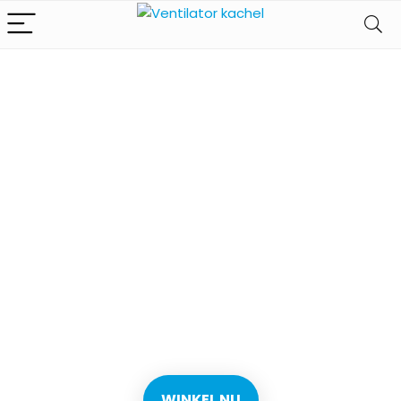
Ventilator
kachel kopen
We vinden elke dag de
beste aanbiedingen op
onze site
WINKEL NU