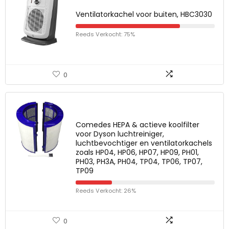
Ventilatorkachel voor buiten, HBC3030
Reeds Verkocht: 75%
0
Comedes HEPA & actieve koolfilter
voor Dyson luchtreiniger,
luchtbevochtiger en ventilatorkachels
zoals HP04, HP06, HP07, HP09, PH01,
PH03, PH3A, PH04, TP04, TP06, TP07,
TP09
Reeds Verkocht: 26%
0