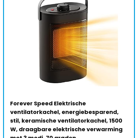
Pro Breeze Mini Keramische
parend,
Ventilatorkachel – Ruimteverwarmer
el, 1500
met automatische Oscillatie en 2
rwarming
Warmteinstellingen (2000W)