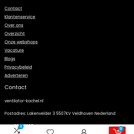
Contact
Klantenservice
Over ons
Overzicht
Onze webshops
Vacature
Blogs
Privacybeleid
Adverteren
Contact
ventilator-kachel.nl
Postadres: Lakenvelder 3 5507KV Veldhoven Nederland
KVK: 88360687
0
0