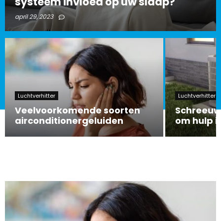
systeem invloed op uw slaap?
april 29, 2023
Luchtverhitter
Luchtverhitter
Veelvoorkomende soorten
Schreeu
airconditionergeluiden
om hulp i