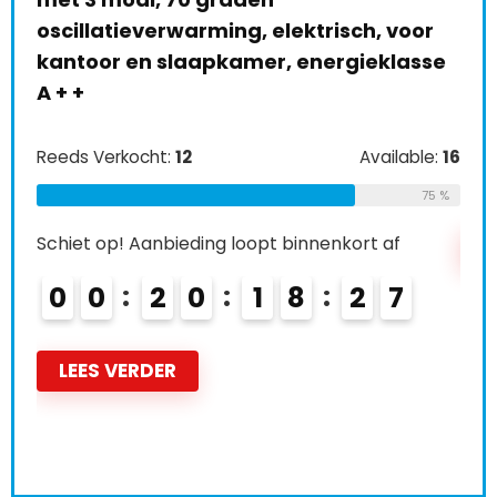
ch, voor
Reeds Verkocht:
18
Available
ieklasse
6
Schiet op! Aanbieding loopt binnenkort af
Available:
16
0
1
2
0
1
8
2
6
75 %
rt af
LEES VERDER
2
6