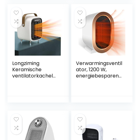
afstandsbediening
3 warmtestanden
120 graden
oscillatie 12 uur
timer zwart
Longziming
Verwarmingsventil
Keramische
ator, 1200 W,
ventilatorkachel
energiebesparend,
met 12 uur timer
stil, 2 modi,
en drie standen,
oververhittingsbev
oververhittings-
eiliging en
en
kantelbeveiliging,
kantelbeveiliging,
stille keramische
mobiele
ventilatorkachel
elektrische
voor kamer,
verwarming voor
badkamer, binnen
gebruik op
(wit)
kantoor,