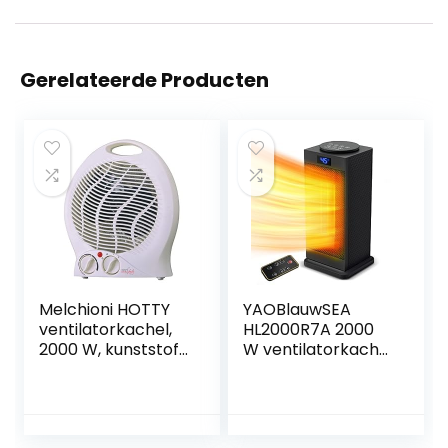
Gerelateerde Producten
Melchioni HOTTY
YAOBlauwSEA
ventilatorkachel,
HL2000R7A 2000
2000 W, kunststof,
W ventilatorkachel
wit
stil PTC keramiek
energiebesparend
luchtverwarmer
met