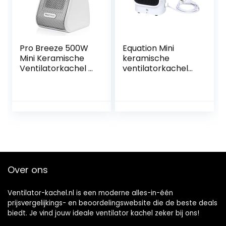
woonkamer,
slaapkamer of
terras
Pro Breeze 500W
Equation Mini
Mini Keramische
keramische
Ventilatorkachel –
ventilatorkachel
Mini Heater
Tim, 500 W
Perfect voor
Bureaus en Tafels
– Persoonlijke
PTC-verwarming,
Wit
Over ons
Ventilator-kachel.nl is een moderne alles-in-één
prijsvergelijkings- en beoordelingswebsite die de beste deals
biedt. Je vind jouw ideale ventilator kachel zeker bij ons!