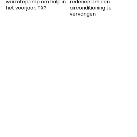
warmtepomp om hulp in
redenen om een ​​
het voorjaar, TX?
airconditioning te
vervangen