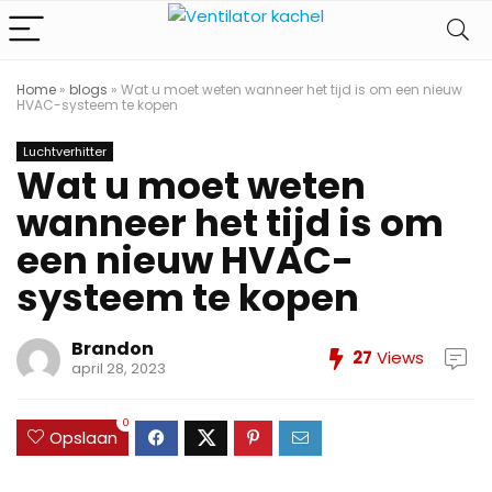
Home
»
blogs
»
Wat u moet weten wanneer het tijd is om een ​​nieuw
HVAC-systeem te kopen
Luchtverhitter
Wat u moet weten
wanneer het tijd is om
een ​​nieuw HVAC-
systeem te kopen
Brandon
27
Views
april 28, 2023
0
Opslaan