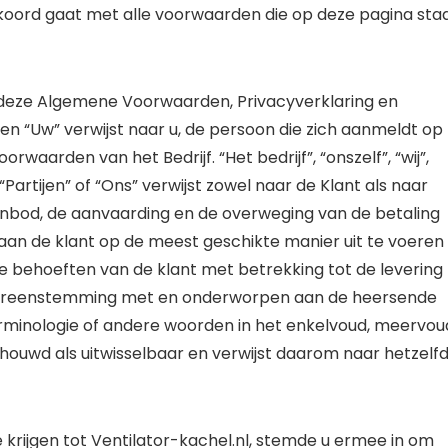
akkoord gaat met alle voorwaarden die op deze pagina sta
 deze Algemene Voorwaarden, Privacyverklaring en
 en “Uw” verwijst naar u, de persoon die zich aanmeldt op
aarden van het Bedrijf. “Het bedrijf”, “onszelf”, “wij”,
, “Partijen” of “Ons” verwijst zowel naar de Klant als naar
anbod, de aanvaarding en de overweging van de betaling
 aan de klant op de meest geschikte manier uit te voeren
de behoeften van de klant met betrekking tot de levering
 overeenstemming met en onderworpen aan de heersende
erminologie of andere woorden in het enkelvoud, meervou
eschouwd als uitwisselbaar en verwijst daarom naar hetzelfd
 krijgen tot Ventilator-kachel.nl, stemde u ermee in om