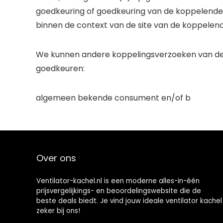
goedkeuring of goedkeuring van de koppelende p
binnen de context van de site van de koppelende
We kunnen andere koppelingsverzoeken van de
goedkeuren:
algemeen bekende consument en/of b
Over ons
Ventilator-kachel.nl is een moderne alles-in-één
prijsvergelijkings- en beoordelingswebsite die de
beste deals biedt. Je vind jouw ideale ventilator kachel
zeker bij ons!