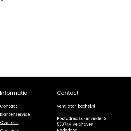
Informatie
Contact
Contact
ventilator-kachel.nl
Klantenservice
Postadres: Lakenvelder 3
Over ons
5507KV Veldhoven
Nederland
Overzicht