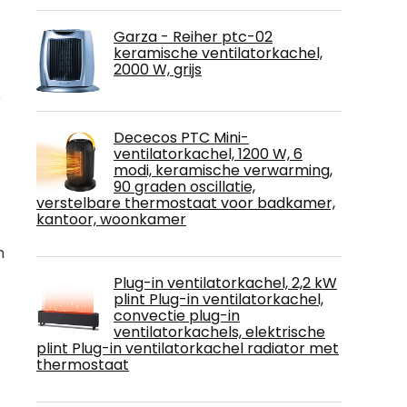
Garza - Reiher ptc-02
keramische ventilatorkachel,
2000 W, grijs
e
Dececos PTC Mini-
ventilatorkachel, 1200 W, 6
modi, keramische verwarming,
90 graden oscillatie,
verstelbare thermostaat voor badkamer,
kantoor, woonkamer
n
Plug-in ventilatorkachel, 2,2 kW
plint Plug-in ventilatorkachel,
convectie plug-in
ventilatorkachels, elektrische
plint Plug-in ventilatorkachel radiator met
thermostaat