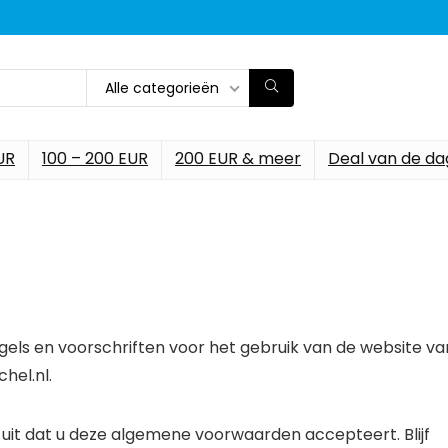
Alle categorieën
UR
100 – 200 EUR
200 EUR & meer
Deal van de da
ls en voorschriften voor het gebruik van de website va
hel.nl.
uit dat u deze algemene voorwaarden accepteert. Blijf