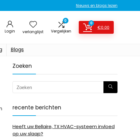
Nieuws en blogs lezen
0
0
€
0.00
Login
Vergelijken
verlanglijst
g
Blogs
Zoeken
recente berichten
n
Heeft uw Bellaire, TX HVAC-systeem invloed
op uw slaap?