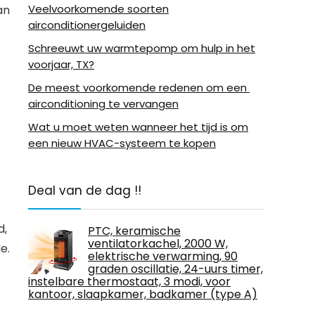
Veelvoorkomende soorten
an
airconditionergeluiden
Schreeuwt uw warmtepomp om hulp in het
voorjaar, TX?
De meest voorkomende redenen om een ​​
airconditioning te vervangen
Wat u moet weten wanneer het tijd is om
een ​​nieuw HVAC-systeem te kopen
Deal van de dag !!
d,
PTC, keramische
ventilatorkachel, 2000 W,
e.
elektrische verwarming, 90
graden oscillatie, 24-uurs timer,
instelbare thermostaat, 3 modi, voor
kantoor, slaapkamer, badkamer (type A)