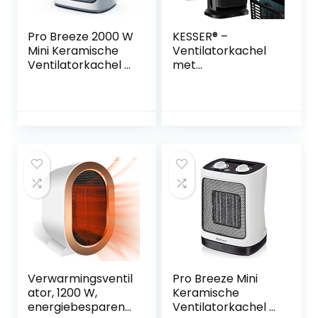
Pro Breeze 2000 W
KESSER® –
Mini Keramische
Ventilatorkachel
Ventilatorkachel –
met
3 Warmtestanden,
afstandsbediening
Ventilatorstand,
– 2000 W
Ingebouwde
keramische
Bescherming
ventilatorkachel
tegen
kachel 10-35 °C
Oververhitting en
energiebesparend
Kanteling,
stil –
Elektrische
snelverwarming
Verwarming voor
met
Thuis, Kantoor,
oscillatiefunctie –
Slaapkamer –
2 x
Zwart
warmtestanden –
timer –
verwarming
heater
Verwarmingsventil
Pro Breeze Mini
ator, 1200 W,
Keramische
energiebesparend,
Ventilatorkachel –