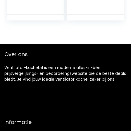
stil, 2 modi,
Ruimteverwarmer
oververhittingsbev
met automatische
eiliging en
Oscillatie en 2
kantelbeveiliging,
Warmteinstellinge
stille keramische
n (2000W)
ventilatorkachel
voor kamer,
badkamer, binnen
(wit)
Over ons
Ventilator-kachel.nl is een moderne alles-in-één
prijsvergelijkings- en beoordelingswebsite die de beste deals
biedt. Je vind jouw ideale ventilator kachel zeker bij ons!
Informatie