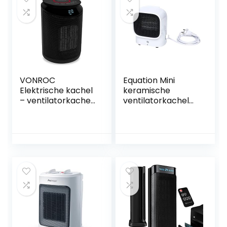
VONROC
Equation Mini
Elektrische kachel
keramische
– ventilatorkachel
ventilatorkachel
– 2000W –
Tim, 500 W
keramisch – 3
standen –
zwenkfunctie –
LED display –
thermostaat en
timer – 20m2