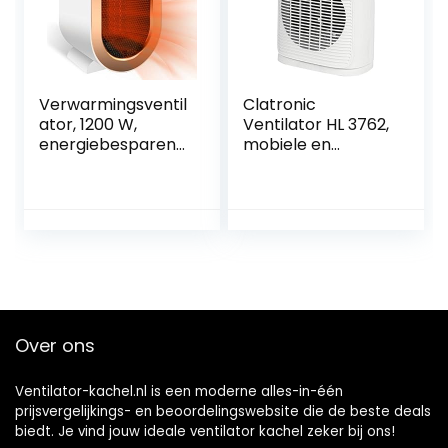
Verwarmingsventil
Clatronic
ator, 1200 W,
Ventilator HL 3762,
energiebesparend,
mobiele en
stil, 2 modi,
compacte
oververhittingsbev
ventilatorkachel, 2
eiliging en
warmtestanden
kantelbeveiliging,
(1000/2000 W),
stille keramische
oscillerend
ventilatorkachel
(uitschakelbaar),
voor kamer,
koudstand
badkamer, binnen
(ventilator), wit,
(wit)
263953
Over ons
Ventilator-kachel.nl is een moderne alles-in-één
prijsvergelijkings- en beoordelingswebsite die de beste deals
biedt. Je vind jouw ideale ventilator kachel zeker bij ons!