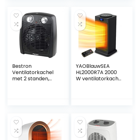
oververhittingsbev
verwarming met
eiliging,
timer,
omvalbeveiliging
thermostaat,
afstandsbediening,
draagbare
verwarmingstoest
ellen voor
badkamer,
kantoor,
slaapkamer
Bestron
YAOBlauwSEA
Ventilatorkachel
HL2000R7A 2000
met 2 standen,
W ventilatorkachel
incl.
stil PTC keramiek
kantelbeveiliging
energiebesparend
en
luchtverwarmer
oververhittingsbev
met
eiliging, voor
afstandsbediening
ruimtes tot 20 m²,
3 warmtestanden
2000 watt, kleur:
120 graden
zwart
oscillatie 12 uur
timer zwart