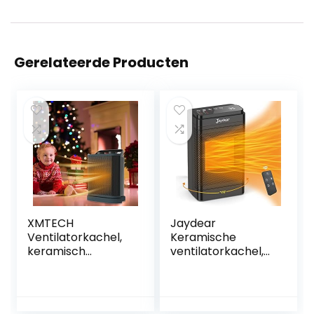
Gerelateerde Producten
XMTECH
Jaydear
Ventilatorkachel,
Keramische
keramisch
ventilatorkachel,
verwarmingstoest
energiebesparend,
el, 1500 W,
stil, 3 modi, 70°
oscillatie, 2
oscillerende
standen,
elektrische