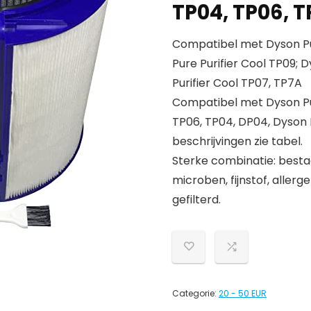
TP04, TP06, T
Compatibel met Dyson Pur
Pure Purifier Cool TP09; 
Purifier Cool TP07, TP7A
Compatibel met Dyson Pu
TP06, TP04, DP04, Dyson 
beschrijvingen zie tabel.
Sterke combinatie: besta
microben, fijnstof, allerg
gefilterd.
Categorie:
20 - 50 EUR