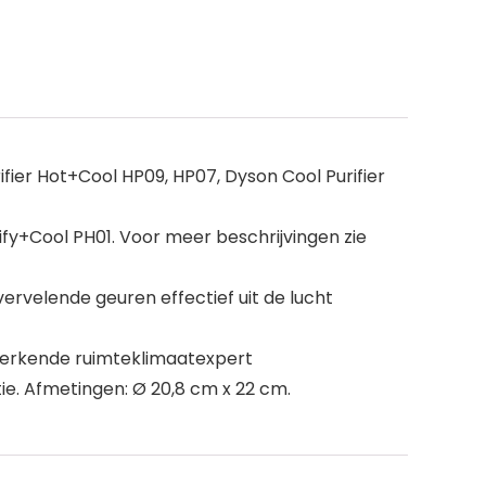
fier Hot+Cool HP09, HP07, Dyson Cool Purifier
y+Cool PH01. Voor meer beschrijvingen zie
vervelende geuren effectief uit de lucht
als erkende ruimteklimaatexpert
ie. Afmetingen: Ø 20,8 cm x 22 cm.