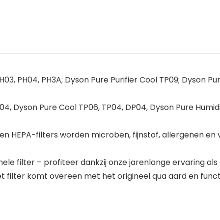
3, PH04, PH3A; Dyson Pure Purifier Cool TP09; Dyson Puri
, Dyson Pure Cool TP06, TP04, DP04, Dyson Pure Humidif
en HEPA-filters worden microben, fijnstof, allergenen en 
inele filter – profiteer dankzij onze jarenlange ervaring 
filter komt overeen met het origineel qua aard en funct