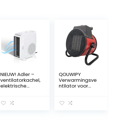
NIEUW! Adler –
QOUWIPY
ventilatorkachel,
Verwarmingsve
elektrische
ntilator voor
verwarming,
badkamer,
2000 W,
ventilatorkachel,
energiebespare
2000 watt,
nde
energiebespare
ventilatorkachel,
nd voor keuken,
geen koude
slaapkamer,
winterdagen
woonkamer,