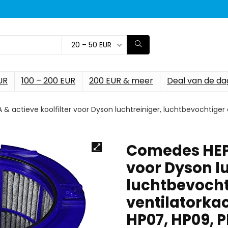
20 – 50 EUR
UR
100 – 200 EUR
200 EUR & meer
Deal van de da
 actieve koolfilter voor Dyson luchtreiniger, luchtbevochtiger 
Comedes HEPA
voor Dyson lu
luchtbevocht
ventilatorkac
HP07, HP09, P