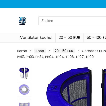
Search
for:
Ventilator kachel
20 – 50 EUR
50 – 100 E
Home
Shop
20 - 50 EUR
Comedes HEPA &
PH01, PH03, PH3A, PH04, TP04, TP06, TP07, TP09