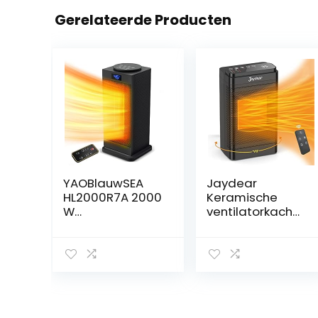
Gerelateerde Producten
YAOBlauwSEA
Jaydear
HL2000R7A 2000
Keramische
W
ventilatorkachel,
ventilatorkachel
energiebespare
stil PTC
nd, stil, 3 modi,
keramiek
70° oscillerende
energiebespare
elektrische
nd
verwarming met
luchtverwarmer
timer,
met
thermostaat,