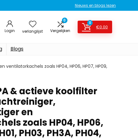
Nieuws en blogs lezen
0
0
€
0.00
Login
Vergelijken
verlanglijst
g
Blogs
en ventilatorkachels zoals HP04, HP06, HP07, HP09,
 & actieve koolfilter
chtreiniger,
iger en
hels zoals HP04, HP06,
H01, PH03, PH3A, PH04,