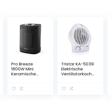
Pro Breeze
Tristar KA-5039
1800W Mini
Elektrische
Keramische
Ventilatorkachel
Ventilatorkachel
– 3 standen –
–
Wit
Ruimteverwarm
er met
automatische
Oscillatie en 2
Warmteinstellin