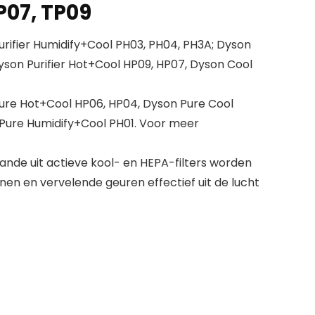
P07, TP09
ifier Humidify+Cool PH03, PH04, PH3A; Dyson
Dyson Purifier Hot+Cool HP09, HP07, Dyson Cool
re Hot+Cool HP06, HP04, Dyson Pure Cool
Pure Humidify+Cool PH01. Voor meer
ande uit actieve kool- en HEPA-filters worden
enen en vervelende geuren effectief uit de lucht