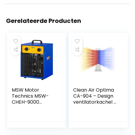
Gerelateerde Producten
MSW Motor
Clean Air Optima
Technics MSW-
CA-904 – Design
CHEH-9000
ventilatorkachel –
Elektrische
Verwarmen en
ventilatorkachel –
koelen –
0 tot 85 °C – 9000
Verwarming:
W
1000/2000 Watt –
Digitale