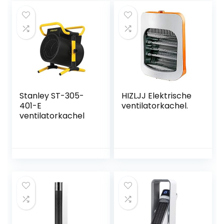
thermostaat 15-35
°C – Oscillatie 80°
– Stoffilter –
Geschikt voor
ruimtes tot
40m²/100 m³ (Wit)
Stanley ST-305-
HIZLJJ Elektrische
401-E
ventilatorkachel.
ventilatorkachel