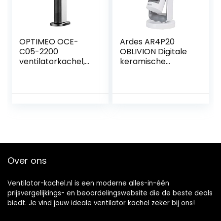
OPTIMEO OCE-
Ardes AR4P20
C05-2200
OBLIVION Digitale
ventilatorkachel,
keramische
design 2200 W,
ventilatorkachel,
zwart en wit, warm
automatische en
en koud, grote
verticale oscillatie,
oscillatie, laag
2 standen en 12 uur
geluidsniveau,
timer, met lcd-
digitaal en
touch-display,
afstandsbediening
2000 W
Over ons
Ventilator-kachel.nl is een moderne alles-in-één
prijsvergelijkings- en beoordelingswebsite die de beste deals
biedt. Je vind jouw ideale ventilator kachel zeker bij ons!