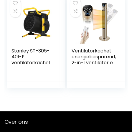
oververhittingsbev
eiliging, goud
Stanley ST-305-
Ventilatorkachel,
401-E
energiebesparend,
ventilatorkachel
2-in-1 ventilator en
verwarmingstoest
ellen met
afstandsbediening
en led-display,
2000 W, 3
warmtestanden
met
afstandsbediening,
8 uur timer,
Over ons
omvalbeveiliging,
voor badkamer,