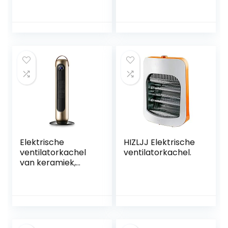
automatische en
ventilatorkachel –
verticale oscillatie,
0 tot 85 °C – 9000
2 standen en 12 uur
W
timer, met lcd-
touch-display,
2000 W
Elektrische
HIZLJJ Elektrische
ventilatorkachel
ventilatorkachel.
van keramiek,
energiebesparend,
2 modi, 50°,
oscillerend, mobiel,
met
afstandsbediening,
geruisloos,