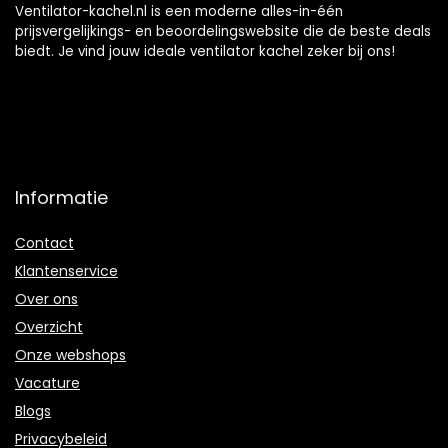
kantoor en thuis,
Ventilator-kachel.nl is een moderne alles-in-één
wit (maat: hoog 110
prijsvergelijkings- en beoordelingswebsite die de beste deals
cm, col
biedt. Je vind jouw ideale ventilator kachel zeker bij ons!
Informatie
Contact
Klantenservice
Over ons
Overzicht
Onze webshops
Vacature
Blogs
Privacybeleid