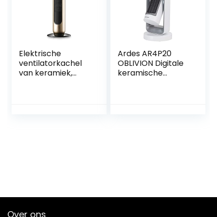
afstandsbediening
Elektrische
Ardes AR4P20
ventilatorkachel
OBLIVION Digitale
van keramiek,
keramische
energiebesparend,
ventilatorkachel,
2 modi, 50°,
automatische en
oscillerend, mobiel,
verticale oscillatie,
met
2 standen en 12 uur
afstandsbediening,
timer, met lcd-
geruisloos,
touch-display,
oververhittingsbev
2000 W
eiliging, goud
Over ons