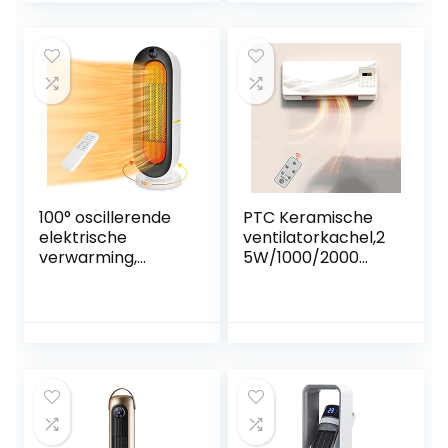
ventilator, 29 inch,
oscillatieverwarmi
bureauventilator
ng, voor thuis en
met
op kantoor, wit
afstandsbediening,
klein scherm
rood [Energy Class
A ++]
[energieklasse
A++]
100° oscillerende
PTC Keramische
elektrische
ventilatorkachel,2
verwarming,
5W/1000/2000
oververhittings-
watt,Elektrische
en
verwarming wand
kantelbeveiliging,
Wandverwarmer
slaapmodus,
met Thermostaat
ventilatorkachel
en Timer, 3
badkamer
modi,voor
badkamer,
kantoor,
woonkamer met