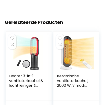
Gerelateerde Producten
Heater 3-in-1
Keramische
ventilatorkachel &
ventilatorkachel,
luchtreiniger &
2000 W, 3 modi,
bladloze
thermostaat, 12-
torenventilator,
uurs timer,
120 ° Swing & 210 °
kantelbeveiliging,
Tilt Head Table
100 graden