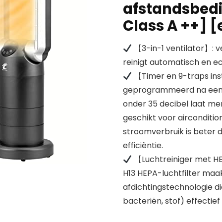
afstandsbedie
Class A ++] 
【3-in-1 ventilator】: ve
reinigt automatisch en ec
【Timer en 9-traps inst
geprogrammeerd na een voo
onder 35 decibel laat mens
geschikt voor airconditioni
stroomverbruik is beter d
efficiëntie.
【Luchtreiniger met HEPA
H13 HEPA-luchtfilter maak
afdichtingstechnologie die
bacteriën, stof) effectief