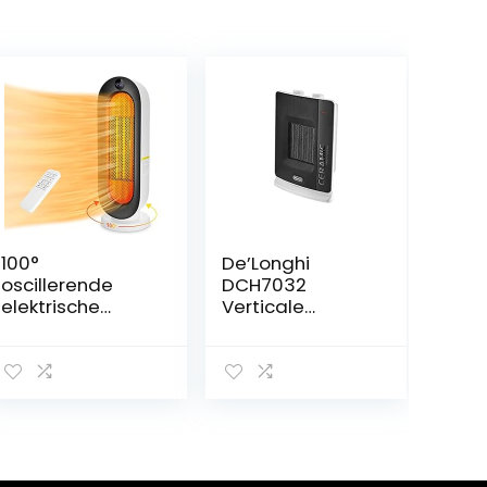
100°
De’Longhi
oscillerende
DCH7032
elektrische
Verticale
verwarming,
keramische
oververhittings-
ventilatorkachel
en
met 3 standen,
kantelbeveiligin
wit
g, slaapmodus,
ventilatorkachel
badkamer