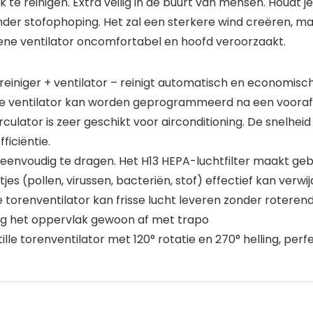
jk te reinigen. Extra veilig in de buurt van mensen. Houdt 
zonder stofophoping. Het zal een sterkere wind creëren, 
mene ventilator oncomfortabel en hoofd veroorzaakt.
reiniger + ventilator – reinigt automatisch en economisch 
e ventilator kan worden geprogrammeerd na een vooraf ing
rculator is zeer geschikt voor airconditioning. De snelheid 
ficiëntie.
, eenvoudig te dragen. Het H13 HEPA-luchtfilter maakt geb
jes (pollen, virussen, bacteriën, stof) effectief kan verwi
torenventilator kan frisse lucht leveren zonder roterende
eeg het oppervlak gewoon af met trapo
le torenventilator met 120° rotatie en 270° helling, perf