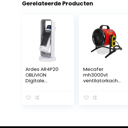
Gerelateerde Producten
Ardes AR4P20
Mecafer
OBLIVION
mh3000vt
Digitale
ventilatorkachel,
keramische
3000 W, turbo,
ventilatorkachel,
max. 40 m²
automatische
en verticale
oscillatie, 2
standen en 12
uur timer, met
lcd-touch-