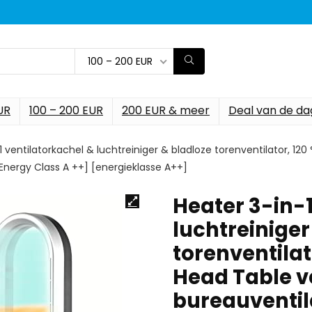
100 – 200 EUR
UR
100 – 200 EUR
200 EUR & meer
Deal van de da
1 ventilatorkachel & luchtreiniger & bladloze torenventilator, 120
[Energy Class A ++] [energieklasse A++]
Heater 3-in-1
luchtreiniger
torenventilato
Head Table ve
bureauventil