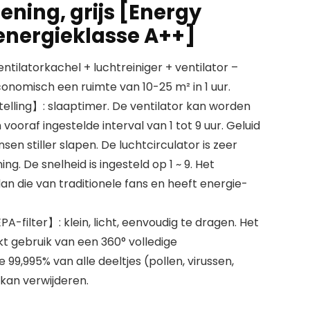
ning, grijs [Energy
[energieklasse A++]
ntilatorkachel + luchtreiniger + ventilator –
onomisch een ruimte van 10-25 m² in 1 uur.
elling】: slaaptimer. De ventilator kan worden
raf ingestelde interval van 1 tot 9 uur. Geluid
en stiller slapen. De luchtcirculator is zeer
ng. De snelheid is ingesteld op 1 ~ 9. Het
an die van traditionele fans en heeft energie-
-filter】: klein, licht, eenvoudig te dragen. Het
t gebruik van een 360° volledige
 99,995% van alle deeltjes (pollen, virussen,
 kan verwijderen.