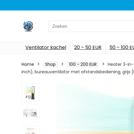
Search
for:
Ventilator kachel
20 – 50 EUR
50 – 100 E
Home
Shop
100 - 200 EUR
Heater 3-in-
inch), bureauventilator met afstandsbediening, grijs 