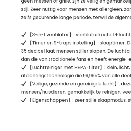
geen messen of grille, zijn ze veilig en gemakkeli
stijl. Zeer nuttig voor mensen met allergieën, 
zelfs gedurende lange periode, terwijl de alge
【3-in-1 ventilator】: ventilatorkachel + lucht
【Timer en 9-traps instelling】: slaaptimer. D
35 decibel laat mensen stiller slapen. De luchtci
dan die van traditionele fans en heeft energie-ef
【Luchtreiniger met HEPA-filter】: klein, licht
afdichtingstechnologie die 99,995% van alle deelt
【Veilige, gezonde en gereinigde lucht】: deze 
mensen/huisdieren, gemakkelijk te reinigen, v
【Eigenschappen】: zeer stille slaapmodus, stil