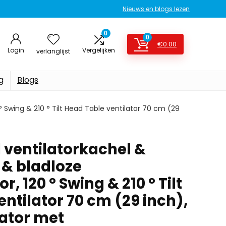
Nieuws en blogs lezen
0
0
€
0.00
Login
Vergelijken
verlanglijst
g
Blogs
 ° Swing & 210 ° Tilt Head Table ventilator 70 cm (29
 ventilatorkachel &
 & bladloze
r, 120 ° Swing & 210 ° Tilt
ntilator 70 cm (29 inch),
ator met