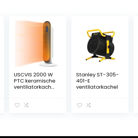
USCVIS 2000 W
Stanley ST-305-
PTC keramische
401-E
ventilatorkachel,
ventilatorkachel
energiebespare
nd, stil met
afstandsbedien
ing, elektrische
verwarming met
thermostaat,
15-40 °C
instelbaar, 0-24