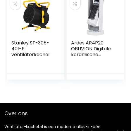
taat 3
thermostaat met
ventilatorsnelhede
3 warmtestanden,
n 2000 W
elektrische
Wit/Beige
verwarming, voor
binnen en buiten
Stanley ST-305-
Ardes AR4P20
401-E
OBLIVION Digitale
ventilatorkachel
keramische
ventilatorkachel,
automatische en
verticale oscillatie,
2 standen en 12 uur
timer, met lcd-
touch-display,
2000 W
Over ons
Ventilator-kachel.nl is een moderne alles-in-één