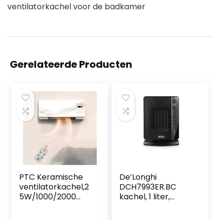
ventilatorkachel voor de badkamer
Gerelateerde Producten
PTC Keramische
De’Longhi
ventilatorkachel,2
DCH7993ER.BC
5W/1000/2000
kachel, 1 liter,
watt,Elektrische
zwart, 25x18x37
verwarming wand