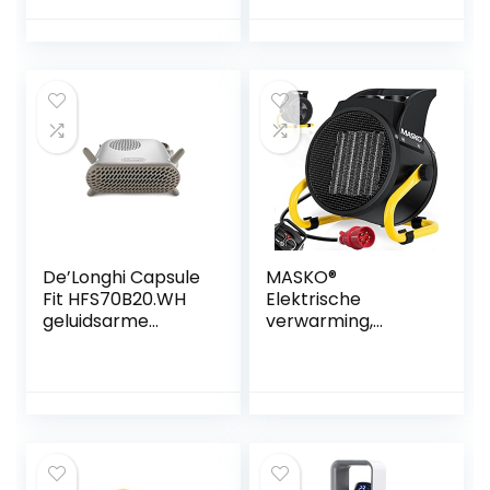
Wandverwarmer
met Thermostaat
en Timer, 3
modi,voor
badkamer,
kantoor,
woonkamer met
afstandsbediening
De’Longhi Capsule
MASKO®
Fit HFS70B20.WH
Elektrische
geluidsarme
verwarming,
ventilatorkachel
ventilatorkachel,
verticale en
bouwverwarming,
horizontale
9 kW, keramische
positionering
warmtestraler,
elektrische kachel
9000 watt,
met
elektrische
veiligheidsthermos
verwarming, met