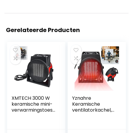
Gerelateerde Producten
XMTECH 3000 W
Yznahre
keramische mini-
Keramische
verwarmingstoest
ventilatorkachel,
el,
verwarmingstoest
ventilatorkachel
el, 3000 W,
met koude stand
energiebesparend