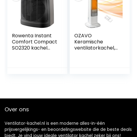
woonkamer,
thermoschakelaar
kantoor, terras
en
oververhittingsbev
eiliging
Rowenta Instant
OZAVO
Comfort Compact
Keramische
SO2320 kachel
ventilatorkachel,
zorgt voor een
met
snelle
afstandsbediening,
verwarming,Grijs
2000 W, PTC-
ventilatorkachel,
oscillatiefunctie,
verwarmingsstand
en, timer,
verwarming,
oververhitting,
Over ons
kantelbeveiliging
Ventilator-kachel.nl is een moderne alles-in-één
prijsvergelijkings- en beoordelingswebsite die de beste deals
biedt. Je vind jouw ideale ventilator kachel zeker bij ons!