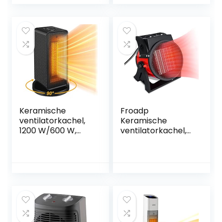
en twee standen,
e ventilatorkachel,
verwarming met
elektrische
oververhittingsbev
verwarming,
eiliging voor
verwarming met
gebruik op
oververhittingsbev
kantoor,
eiliging, mini-
woonkamer,
elektrische
slaapkamer,
verwarming
terras
Keramische
Froadp
ventilatorkachel,
Keramische
1200 W/600 W,
ventilatorkachel,
met 2 standen, 90
3000 W, mobiele
graden
elektrische
oscillerende
verwarming met 2
elektrische
warmtestanden
verwarming met
en koude stand,
oververhittings-
PTC, keramische
en
verwarmingsplaat,
kantelbeveiliging,
warmtestraler
voor badkamer,
met