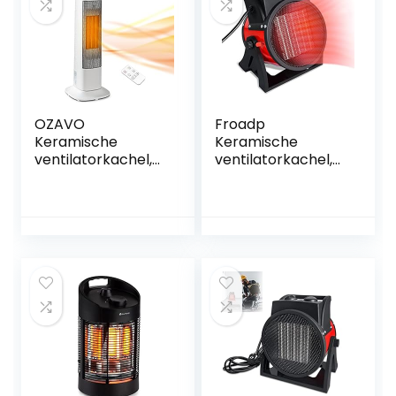
OZAVO
Froadp
Keramische
Keramische
ventilatorkachel,
ventilatorkachel,
met
3000 W, mobiele
afstandsbediening,
elektrische
2000 W, PTC-
verwarming met 2
ventilatorkachel,
warmtestanden
oscillatiefunctie,
en koude stand,
verwarmingsstand
PTC, keramische
en, timer,
verwarmingsplaat,
verwarming,
warmtestraler
oververhitting,
met
kantelbeveiliging
thermoschakelaar
en
oververhittingsbev
eiliging