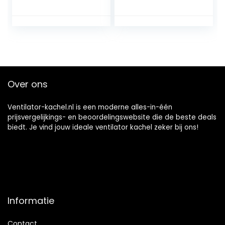
verwarming met
thermostaat voor
thuis 2000W met
Afstandsbediening,
Draagbare
Ruimteverwarmer
met oververhitting
bescherming voor
Over ons
Kantoor,
Slaapkamer
Ventilator-kachel.nl is een moderne alles-in-één
prijsvergelijkings- en beoordelingswebsite die de beste deals
biedt. Je vind jouw ideale ventilator kachel zeker bij ons!
Informatie
Contact