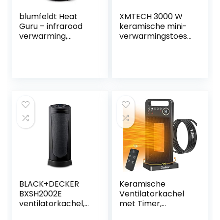
blumfeldt Heat
XMTECH 3000 W
Guru – infrarood
keramische mini-
verwarming,
verwarmingstoest
standkachel,
el,
elektrische
ventilatorkachel
verwarming,
met koude stand
350/700 watt, IR
en twee standen,
ComfortHeat, 2
verwarming met
verwarmingsnivea
oververhittingsbev
us, oscillatie: 360 °
eiliging voor
/ 120 °, IPX4,
gebruik op
compact,
kantoor,
handgreep, zwart
woonkamer,
slaapkamer,
terras
BLACK+DECKER
Keramische
BXSH2002E
Ventilatorkachel
ventilatorkachel,
met Timer,
2000 W, kunststof
Elektrische