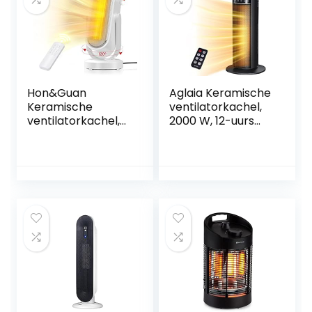
oververhittingsbev
elektrische
eiliging, instelbare
warmtestraler,
thermostaatbestu
eco heat,
ring
heitzluefter Eco
Warm
Hon&Guan
Aglaia Keramische
Keramische
ventilatorkachel,
ventilatorkachel,
2000 W, 12-uurs
oververhittingsbev
timer, oscillatie 65
eiliging, met 3
graden,
warmtestanden,
thermostaat,
verwarmingstoren
kinderbeveiliging,
met
energiebesparend,
afstandsbediening,
stille
energiebesparend
warmtestraler
stil, timer en vrije
met
oscillatie, 2000 W
afstandsbediening
voor badkamer