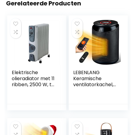
Gerelateerde Producten
Elektrische
LEBENLANG
olieradiator met 11
Keramische
ribben, 2500 W, tot
ventilatorkachel,
25 m² ruimte +
energiebesparend,
ventilator,
stil, incl. app & wifi,
oliediator,
afstandsbediening,
elektrische
2000 W,
verwarming,
elektrische
mobiel, drie
ventilatorkachel,
warmtestanden,
keramisch voor
drievoudige
interieur,