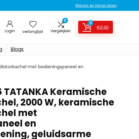
Nieuws en blogs lezen
0
0
€
0.00
Login
Vergelijken
verlanglijst
g
Blogs
tilatorkachel met bedieningspaneel en
6 TATANKA Keramische
chel, 2000 W, keramische
chel met
aneel en
ening, geluidsarme