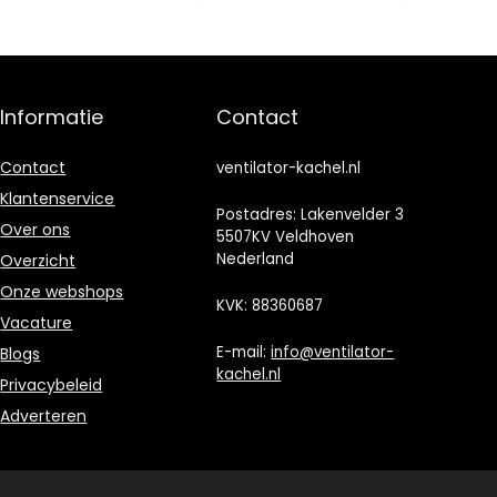
ing,
elektrische
temperatuurwe
verwarming,
ergave, 10-49
verwarming met
°C,
oververhittingsb
verwarmingsap
eveiliging, mini-
Informatie
Contact
paraat,
elektrische
elektrische
verwarming
verwarmer
Contact
ventilator-kachel.nl
Klantenservice
Postadres: Lakenvelder 3
Over ons
5507KV Veldhoven
Nederland
Overzicht
Onze webshops
KVK: 88360687
Vacature
E-mail:
info@ventilator-
Blogs
kachel.nl
Privacybeleid
Adverteren