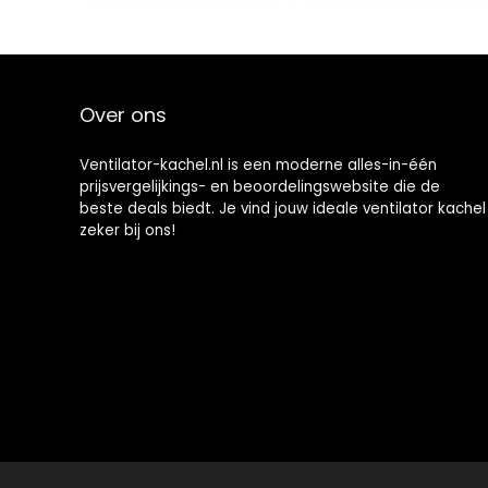
oscillatiefunctie,
verwarmingssta
nden, timer,
verwarming,
oververhitting,
Over ons
kantelbeveiligin
g
Ventilator-kachel.nl is een moderne alles-in-één
prijsvergelijkings- en beoordelingswebsite die de
beste deals biedt. Je vind jouw ideale ventilator kachel
zeker bij ons!