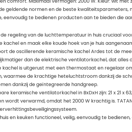
o en comfort. Maximaal vermogen: 2000 W. Kleur: wit met
 de geldende normen en de beste kwaliteitsparameters, 
ige, eenvoudig te bedienen producten aan te bieden die aa
e regeling van de luchttemperatuur in huis cruciaal voor j
 kachel en maak elke koude hoek van je huis aangenaam 
rt de oscillerende keramische kachel Ardes tot de mees
jkmatiger dan de elektrische ventilatorkachel, dat alles
e kachel is uitgerust met een thermostaat en regelaar o
n, waarmee de krachtige heteluchtstroom dankzij de sch
emen dankzij de geïntegreerde handgreep.
re keramische ventilatorkachel in BxDxH zijn: 21 x 21 x 6
en wordt verwarmd, omdat het 2000 W krachtig is. TATANKA
erverhittingsbeveiligingssysteem.
 huis en keuken functioneel, veilig, eenvoudig te bedienen,