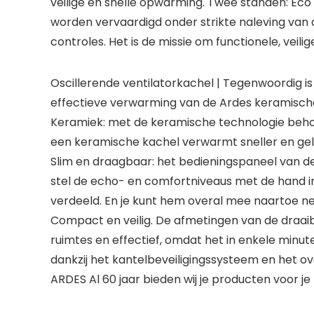
veilige en snelle opwarming. Twee standen: Ec
worden vervaardigd onder strikte naleving van
controles. Het is de missie om functionele, veil
Oscillerende ventilatorkachel | Tegenwoordig is d
effectieve verwarming van de Ardes keramische
Keramiek: met de keramische technologie behoo
een keramische kachel verwarmt sneller en geli
Slim en draagbaar: het bedieningspaneel van d
stel de echo- en comfortniveaus met de hand i
verdeeld. En je kunt hem overal mee naartoe n
Compact en veilig. De afmetingen van de draaiba
ruimtes en effectief, omdat het in enkele minut
dankzij het kantelbeveiligingssysteem en het ov
ARDES Al 60 jaar bieden wij je producten voor je