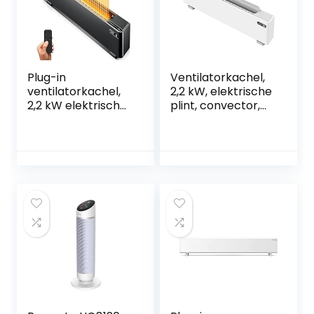
Plug-in
Ventilatorkachel,
ventilatorkachel,
2,2 kW, elektrische
2,2 kW elektrische
plint, convector,
plint Plug-in
ventilatorkachel,
ventilatorkachel,
insteekbaar,
convectie plug-in
thermostaatafsta
ventilatorkachels
ndsbediening, IPX4,
met thermostaat,
luchtbevochtiger,
led-
waterdicht,
touchscreendispla
ventilatorkachel,
y
plint radiator O