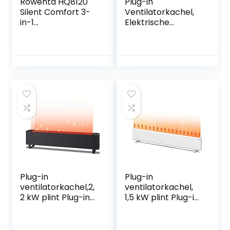
Rowenta HQ8120
Plug-in
Silent Comfort 3-
Ventilatorkachel,
in-1
Elektrische
ventilatorkachel –
Radiator
filtert de lucht en
Huishoudelijke
verkoelt of
Mobiele
verwarmt
Vloerverwarming
Dempen en
Energiebesparend
e Plint Vloer Plug-
in Ventilatorkachel
Met
Afstandsbediening
Plug-in
Plug-in
ventilatorkachel,2,
ventilatorkachel,
2 kW plint Plug-in
1,5 kW plint Plug-in
ventilatorkachel
ventilatorkachel,
Convectie Plug-in
wandgemonteerd
ventilatorkachels
/vloer convectie