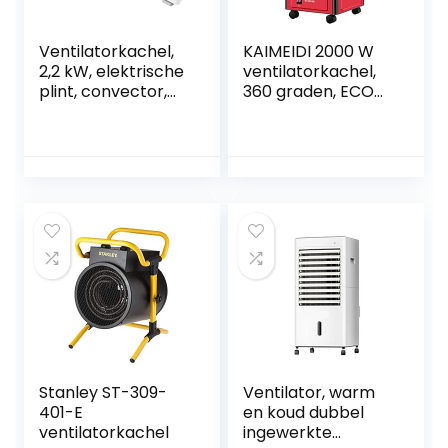
Ventilatorkachel,
KAIMEIDI 2000 W
2,2 kW, elektrische
ventilatorkachel,
plint, convector,
360 graden, ECO
ventilatorkachel,
elektrische
insteekbaar,
verwarming, laag
thermostaatafsta
verbruik met 5
ndsbediening, IPX4,
handgrepen, 5
luchtbevochtiger,
modi (400 W-2000
waterdicht,
W), voldoet aan
ventilatorkachel,
verschillende
plint radiator O
behoeften (rood)
Stanley ST-309-
Ventilator, warm
401-E
en koud dubbel
ventilatorkachel
ingewerkte