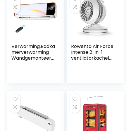
Verwarming,Badka
Rowenta Air Force
merverwarming
Intense 2-in-1
Wandgemonteerd
ventilatorkachel
e Badkamer
Air Circulator
Ventilatorkachel
technologie stille
Elektrisch
ecomodus met
Keramisch
meerdere
Bovendeur
oscillatie-
Ventilatorkachel
instellingen Auto-
Afstandsbediening
modus timer
TimerRapid
uitgestelde
Verwarming
startfunctie
VIROYA
afstandsbediening
HQ7152F0