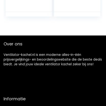
airconditioning,
ventilator voor
thuiswoning,
verwarming,
energiebesparend,
snelle
ventilatorkachel,
mobiele
verwarming, kleine
Over ons
airconditioning,
elektrische
verwarmingstoest
Ventilator-kachel.nl is een moderne alles-in-één
ellen (kleur: 01)
prijsvergelijkings- en beoordelingswebsite die de beste deals
biedt. Je vind jouw ideale ventilator kachel zeker bij ons!
Informatie