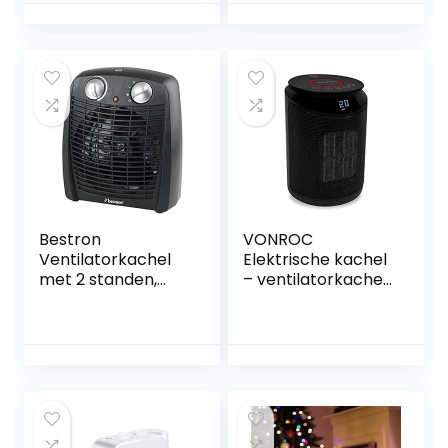
Thermostaat,
Timer,
Afstandsbediening,
Oververhittings-
en
kantelbeveiliging,
Energiebesparend
e ECO-modus
Bestron
VONROC
Ventilatorkachel
Elektrische kachel
met 2 standen,
– ventilatorkachel
incl.
– 2000W –
kantelbeveiliging
keramisch – 3
en
standen –
oververhittingsbev
zwenkfunctie –
eiliging, voor
LED display –
ruimtes tot 20 m²,
thermostaat en
2000 watt, kleur:
timer – 20m2
zwart