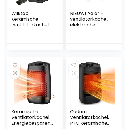
Wilktop
NIEUW! Adler –
Keramische
ventilatorkachel,
ventilatorkachel,
elektrische
2000 W, stil, met
verwarming, 2000
afstandsbediening,
W,
reiniging van
energiebesparend
negatieve ionen
e ventilatorkachel,
voor badkamer, 1-
geen koude
12 uur timer voor
winterdagen meer,
30 m²
perfecte extra
binnenruimtes, 3-
verwarming voor
traps, 120 graden
elke kamer, drie
oscillatie
warmtestanden,
ingebouwde
temperatuurregeli
ng.
Keramische
Cadrim
Ventilatorkachel
Ventilatorkachel,
Energiebesparend,
PTC keramische
Mini
elektrische