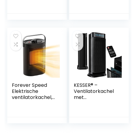
Ruimteverwarmer
verwarming,
met 2
Draagbare
Warmtestanden(9
Verwarming,
00W/1000W) en
Zelfdraaiende
Ventilatorstand,
Functie, 2 Modi,
70° Oscillatie,
Voor Gebruik Op
Draagbare
Kantoor,
Elektrische
Woonkamer,
Verwarming Stil
Slaapkamer
voor Binnenshuis,
Kantoor
Forever Speed
KESSER® –
Elektrische
Ventilatorkachel
ventilatorkachel,
met
energiebesparend,
afstandsbediening
stil, keramische
– 2000 W
ventilatorkachel,
keramische
1500 W, draagbare
ventilatorkachel
elektrische
kachel 10-35 °C
verwarming met 3
energiebesparend