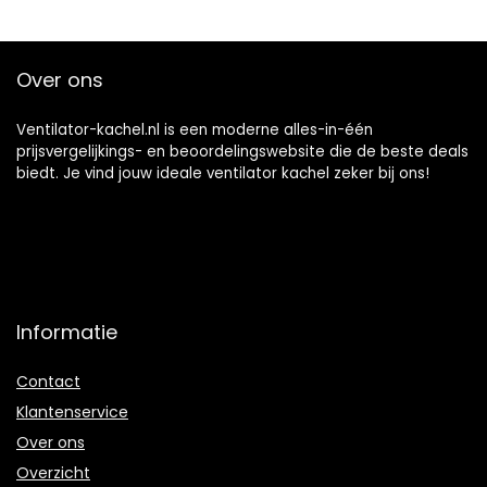
modi, 70 graden
stil –
oscillatieverwarmi
snelverwarming
ng, elektrisch, voor
met
Over ons
kantoor en
oscillatiefunctie –
slaapkamer,
2 x
energieklasse A +
warmtestanden –
Ventilator-kachel.nl is een moderne alles-in-één
+
timer –
prijsvergelijkings- en beoordelingswebsite die de beste deals
verwarming
biedt. Je vind jouw ideale ventilator kachel zeker bij ons!
heater
Informatie
Contact
Klantenservice
Over ons
Overzicht