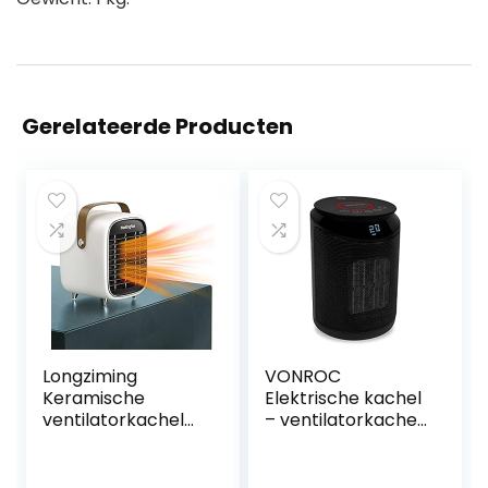
Gerelateerde Producten
Longziming
VONROC
Keramische
Elektrische kachel
ventilatorkachel
– ventilatorkachel
met 12 uur timer
– 2000W –
en drie standen,
keramisch – 3
oververhittings-
standen –