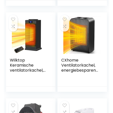
en
zwenkfunctie –
kantelbeveiliging,
LED display –
mobiele
thermostaat en
elektrische
timer – 20m2
verwarming voor
gebruik op
kantoor,
woonkamer,
slaapkamer of
terras
Wilktop
CXhome
Keramische
Ventilatorkachel,
ventilatorkachel,
energiebesparend,
2000 W, stil, met
keramiek, 2000 W,
afstandsbediening,
met 2
reiniging van
snelverwarming,
negatieve ionen
bescherming
voor badkamer, 1-
tegen kantelen en
12 uur timer voor
oververhittingsbev
30 m²
eiliging, 3 modi,
binnenruimtes, 3-
elektrische