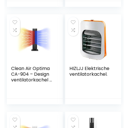
100 graden
oscillatieverwarmi
ng, voor thuis en
op kantoor, wit
klein scherm
Clean Air Optima
HIZLJJ Elektrische
CA-904 – Design
ventilatorkachel.
ventilatorkachel –
Verwarmen en
koelen –
Verwarming:
1000/2000 Watt –
Digitale
thermostaat 15-35
°C – Oscillatie 80°
– Stoffilter –