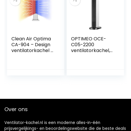
Geschikt voor
ruimtes tot
40m²/100 m³
(Zwart)
Clean Air Optima
OPTIMEO OCE-
CA-904 – Design
C05-2200
ventilatorkachel –
ventilatorkachel,
Verwarmen en
design 2200 W,
koelen –
zwart en wit, warm
Verwarming:
en koud, grote
1000/2000 Watt –
oscillatie, laag
Digitale
geluidsniveau,
thermostaat 15-35
digitaal en
°C – Oscillatie 80°
afstandsbediening
– Stoffilter –
Geschikt voor
Over ons
ruimtes tot
40m²/100 m³ (Wit)
Ventilator-kachel.nl is een moderne alles-in-één
prijsvergelijkings- en beoordelingswebsite die de beste deals