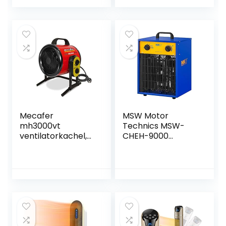
met
slaapmodus,
afstandsbediening,
ventilatorkachel
geruisloos,
badkamer
oververhittingsbev
eiliging, goud
Mecafer
MSW Motor
mh3000vt
Technics MSW-
ventilatorkachel,
CHEH-9000
3000 W, turbo,
Elektrische
max. 40 m²
ventilatorkachel –
0 tot 85 °C – 9000
W