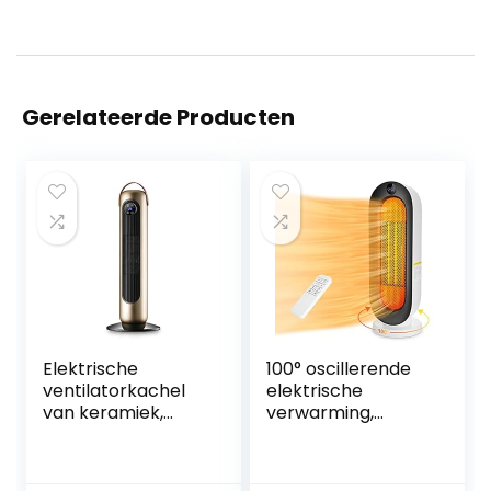
Gerelateerde Producten
Elektrische
100° oscillerende
ventilatorkachel
elektrische
van keramiek,
verwarming,
energiebesparend,
oververhittings-
2 modi, 50°,
en
oscillerend, mobiel,
kantelbeveiliging,