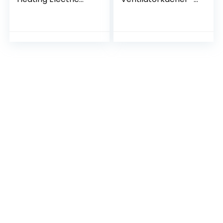
PTC Ceramic
Ruimteverwarmer
Heater with
met automatische
Adjustable
Oscillatie en 2
Thermostat,
Warmteinstellingen
Remote,
en alleen
Overheating & Tip-
ventilatorstand,
Over Protection,
Mobiele
70° Oscillation,
Verwarming –
Portable for Indoor
Zwart
Use, Office,
Bedroom