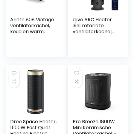
Ariete 808 Vintage
djive ARC Heater
ventilatorkachel,
3in1 rotorloze
koud en warm,
ventilatorkachel,
instelbare
luchtreiniger &
thermostaat,
ventilator, HEPA 14
draaggreep, 2000
filter & UVC tegen
W, lichtblauw
99,995% van
virussen, stof &
pollen, smart
home, app, Alexa,
GoogleHome,
kantoor, stil, grijs
Dreo Space Heater,
Pro Breeze 1800W
1500W Fast Quiet
Mini Keramische
Heating Electric
Ventilatorkachel –