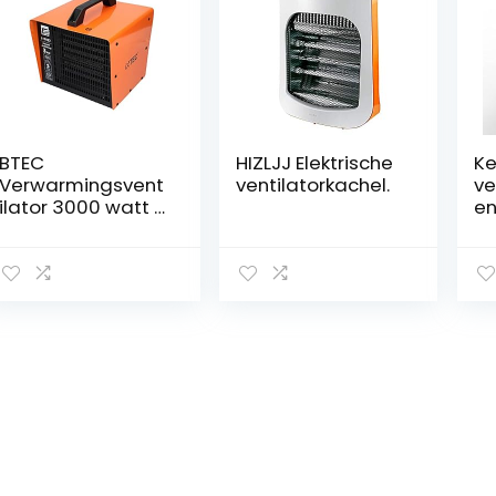
BTEC
HIZLJJ Elektrische
Ke
Verwarmingsvent
ventilatorkachel.
ve
ilator 3000 watt –
en
elektrische
d
verwarming –
ve
keramische
St
verwarmingsele
in
menten – 3
ve
warmtestanden
in
– vorstbewaker –
ng
perfect voor
ke
bouwplaats,
ve
werkplaats,
ov
garage –
e
warmtestraler – 3
ka
kW verwarming