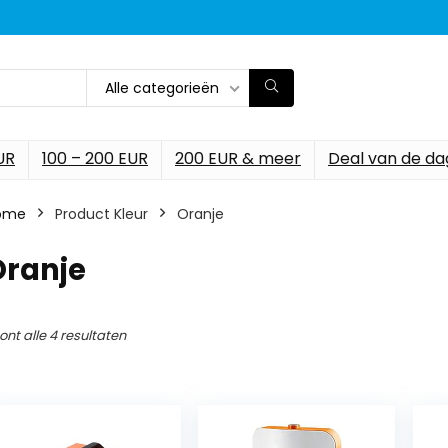
Alle categorieën
UR
100 – 200 EUR
200 EUR & meer
Deal van de da
ome
Product Kleur
‎Oranje
Oranje
ont alle 4 resultaten