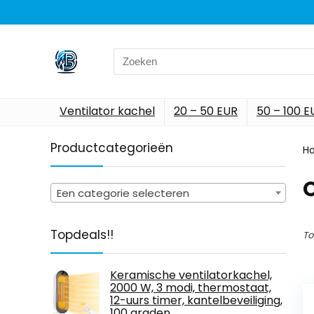
Search
for:
Ventilator kachel
20 – 50 EUR
50 – 100 E
Productcategorieën
H
‎
Een categorie selecteren
Topdeals!!
To
Keramische ventilatorkachel,
2000 W, 3 modi, thermostaat,
12-uurs timer, kantelbeveiliging,
100 graden