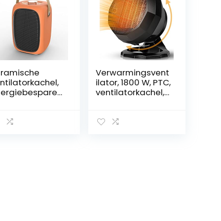
ramische
Verwarmingsvent
ntilatorkachel,
ilator, 1800 W, PTC,
ergiebesparen
ventilatorkachel,
e
keramiek,
ntilatorkachel
elektrisch,
ille 950W
intelligente
stelling met drie
thermostaat, drie
rsnellingen,
warmtestanden,
terieurverwarmi
ventilatorkachel
 met PTC
voor badkamer
ramische
rwarming,
erverhittings-
n
ntelbeveiliging