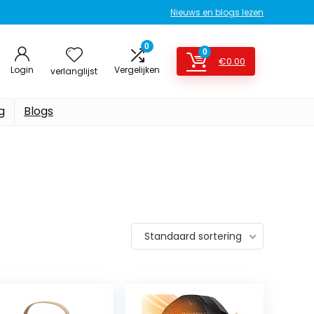
Nieuws en blogs lezen
0
0
€
0.00
Login
Vergelijken
verlanglijst
g
Blogs
Standaard sortering