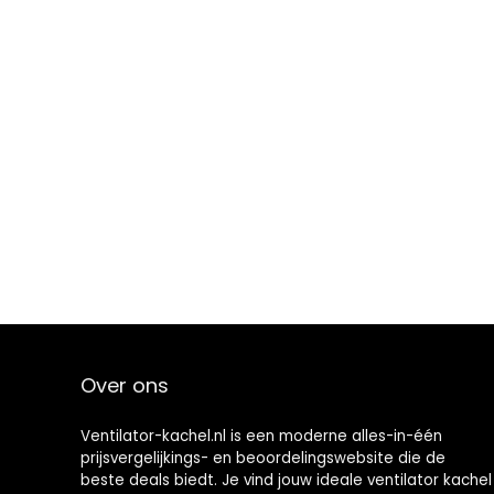
Over ons
Ventilator-kachel.nl is een moderne alles-in-één
prijsvergelijkings- en beoordelingswebsite die de
beste deals biedt. Je vind jouw ideale ventilator kachel