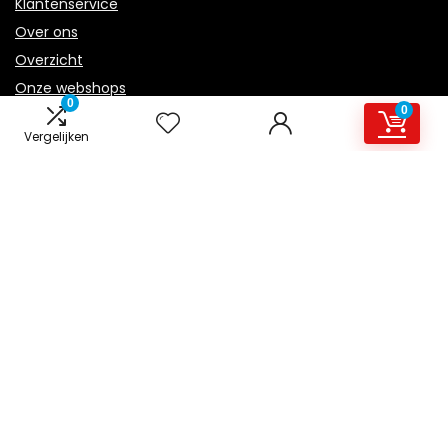
Klantenservice
Over ons
Overzicht
Onze webshops
0
0
Vacature
Vergelijken
Blogs
Privacybeleid
Adverteren
Contact
ventilator-kachel.nl
Postadres: Lakenvelder 3 5507KV Veldhoven Nederland
KVK: 88360687
E-mail:
info@ventilator-kachel.nl