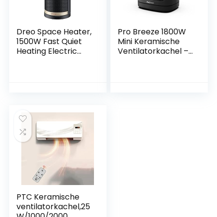
Dreo Space Heater,
Pro Breeze 1800W
1500W Fast Quiet
Mini Keramische
Heating Electric
Ventilatorkachel –
PTC Ceramic
Ruimteverwarmer
Heater with
met automatische
Adjustable
Oscillatie en 2
Thermostat,
Warmteinstellingen
Remote,
en alleen
Overheating & Tip-
ventilatorstand,
Over Protection,
Mobiele
70° Oscillation,
Verwarming –
Portable for Indoor
Zwart
Use, Office,
Bedroom
PTC Keramische
ventilatorkachel,25
W/1000/2000