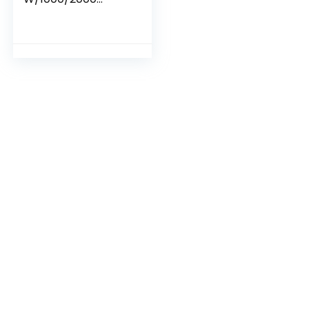
watt,Elektrische
verwarming wand
Wandverwarmer
met Thermostaat
en Timer, 3
modi,voor
badkamer,
kantoor,
woonkamer met
afstandsbediening