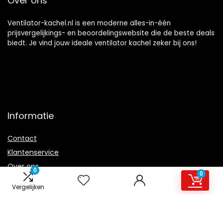
Over ons
Ventilator-kachel.nl is een moderne alles-in-één
prijsvergelijkings- en beoordelingswebsite die de beste deals
biedt. Je vind jouw ideale ventilator kachel zeker bij ons!
Informatie
Contact
Klantenservice
Over ons
0
0
Overzicht
Vergelijken
Onze webshops
Vacature
Blogs