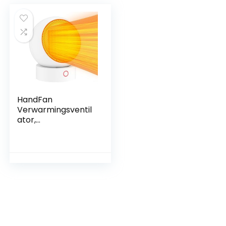
HandFan
Verwarmingsventil
ator,
energiebesparend,
1000 W/660 W,
elektrische
ventilatorkachel
PTC-keramische
verwarming met
thermostaat voor
thuis, slaapkamer,
kantoor, bureau,
binnen