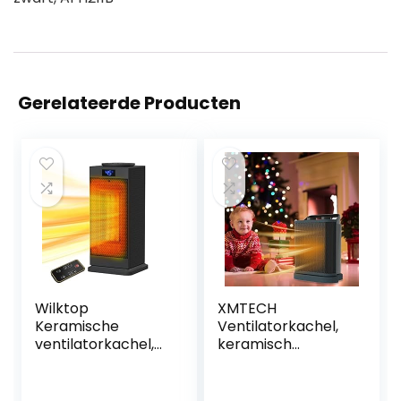
Gerelateerde Producten
Wilktop
XMTECH
Keramische
Ventilatorkachel,
ventilatorkachel,
keramisch
2000 W, stil, met
verwarmingstoest
afstandsbediening,
el, 1500 W,
reiniging van
oscillatie, 2