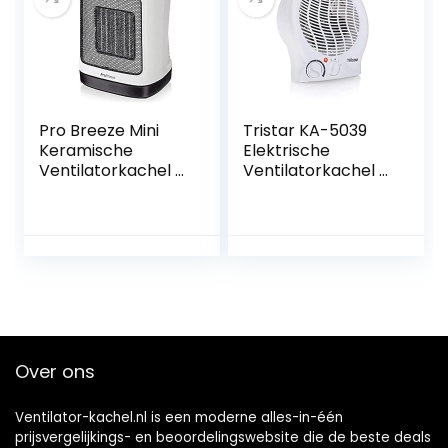
Elektrische
Verwarming Stil
voor Binnenshuis,
Kantoor
Pro Breeze Mini
Tristar KA-5039
Keramische
Elektrische
Ventilatorkachel –
Ventilatorkachel –
Ruimteverwarmer
3 standen – Wit
met automatische
Oscillatie en 2
Warmteinstellinge
n (2000W)
Over ons
Ventilator-kachel.nl is een moderne alles-in-één
prijsvergelijkings- en beoordelingswebsite die de beste deals