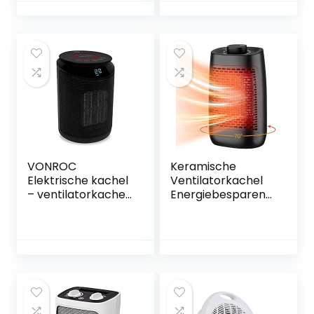
negatieve ionen
standen,
voor badkamer, 1-
oververhittingsbev
12 uur timer voor
eiliging,
30 m²
omvalbeveiliging
binnenruimtes, 3-
traps, 120 graden
oscillatie
VONROC
Keramische
Elektrische kachel
Ventilatorkachel
– ventilatorkachel
Energiebesparend,
– 2000W –
Mini
keramisch – 3
Ruimteverwarmer
standen –
met 2
zwenkfunctie –
Warmtestanden(9
LED display –
00W/1000W) en
thermostaat en
Ventilatorstand,
timer – 20m2
70° Oscillatie,
Draagbare