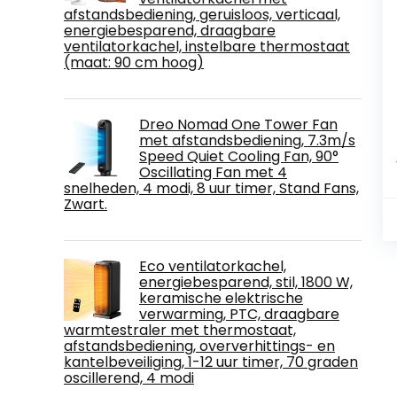
afstandsbediening, geruisloos, verticaal,
energiebesparend, draagbare
ventilatorkachel, instelbare thermostaat
(maat: 90 cm hoog)
Dreo Nomad One Tower Fan
met afstandsbediening, 7.3m/s
Speed Quiet Cooling Fan, 90°
Oscillating Fan met 4
snelheden, 4 modi, 8 uur timer, Stand Fans,
Zwart.
Eco ventilatorkachel,
energiebesparend, stil, 1800 W,
keramische elektrische
verwarming, PTC, draagbare
warmtestraler met thermostaat,
afstandsbediening, oververhittings- en
kantelbeveiliging, 1-12 uur timer, 70 graden
oscillerend, 4 modi