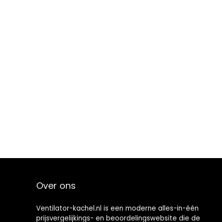
Over ons
Ventilator-kachel.nl is een moderne alles-in-één
prijsvergelijkings- en beoordelingswebsite die de