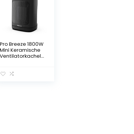
Pro Breeze 1800W
Mini Keramische
Ventilatorkachel
–
Ruimteverwarmer
met
automatische
Oscillatie en 2
Warmteinstelling
en en alleen
ventilatorstand,
Mobiele
Verwarming –
Zwart