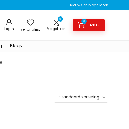
Nieuws en blogs lezen
0
0
€
0.00
Login
Vergelijken
verlanglijst
g
Blogs
kg
Standaard sortering