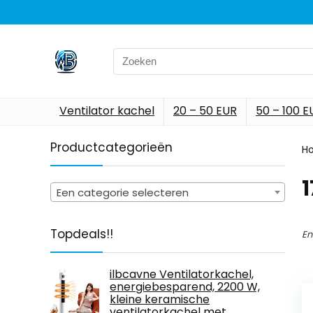
Search
for:
Ventilator kachel
20 – 50 EUR
50 – 100 E
Productcategorieën
H
‎
Een categorie selecteren
Topdeals!!
En
ilbcavne Ventilatorkachel,
energiebesparend, 2200 W,
kleine keramische
ventilatorkachel met