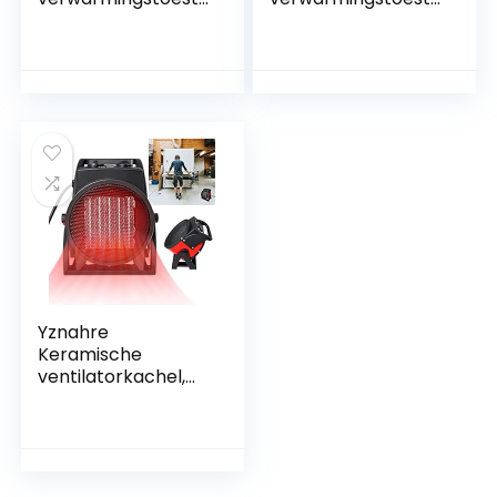
l, ventilatorkachel
l, ventilatorkachel
met koude stand
met koude stand
en twee standen,
en twee standen,
verwarming met
verwarming met
oververhittingsbev
oververhittingsbev
eiliging voor
eiliging voor
gebruik op kantoor,
gebruik op kantoor,
woonkamer,
woonkamer,
slaapkamer, terras
slaapkamer, terras
Yznahre
Keramische
ventilatorkachel,
verwarmingstoeste
l, 3000 W,
energiebesparend
e ventilatorkachel,
elektrische