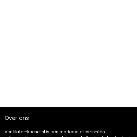
verwarming,
verwarming met
oververhittingsbev
eiliging, mini-
elektrische
verwarming
Over ons
Ventilator-kachel.nl is een moderne alles-in-één