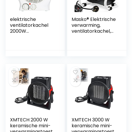
elektrische
Masko® Elektrische
ventilatorkachel
verwarming,
2000W
ventilatorkachel,
warmtestraler 2x
bouwverwarming, 3
verwarmingsstand
kW, keramische
en (1000/2000W) |
warmtestraler,
1x koudestraler |
3000 watt,
automatische
elektrische
uitschakeling bij
verwarming, met
kantelen |
thermostaat met 3
oververhittingsbev
warmtestanden,
eiliging |
elektrische
snelverwarmer –
verwarming, voor
WIT
binnen en buiten
XMTECH 2000 W
XMTECH 3000 W
keramische mini-
keramische mini-
verwarmingstoeste
verwarmingstoeste