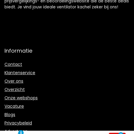
prijsvergelijkings- en beoordelingswebsite die de beste deals
biedt. Je vind jouw ideale ventilator kachel zeker bij ons!
Informatie
Contact
Klantenservice
Over ons
Overzicht
Onze webshops
Vacature
Blogs
Privacybeleid
Adverteren
0