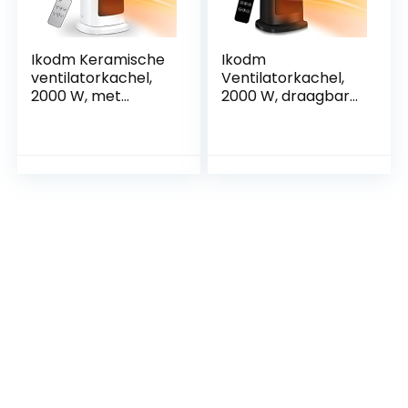
Ikodm Keramische
Ikodm
ventilatorkachel,
Ventilatorkachel,
2000 W, met
2000 W, draagbare
automatische
ventilatorkachel,
oscillatie,
multi-
energiebesparend,
bescherming,
2 modi,
energiebesparend,
heteluchtverwarmi
stil, 60 graden
ng,
oscillatie, 12 uurs
energiebesparend
timer, elektrische
voor de
verwarming
woonkamer,
(zwart)
kantoor, wit