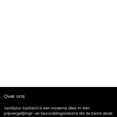
Over ons
Ventilator-kachel.nl is een moderne alles-in-één
prijsvergelijkings- en beoordelingswebsite die de beste deals